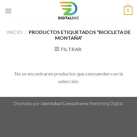
Saltar
0
al
contenido
INICIO
/
PRODUCTOS ETIQUETADOS “BICICLETA DE
MONTAÑA”
FILTRAR
No se encontraron productos que concuerden con la
selección.
Diseñado por
Identidad Consultores
Marketing Digital.