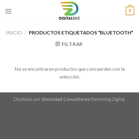
Saltar
0
al
contenido
INICIO
/
PRODUCTOS ETIQUETADOS “BLUETOOTH”
FILTRAR
No se encontraron productos que concuerden con la
selección.
Diseñado por
Identidad Consultores
Marketing Digital.