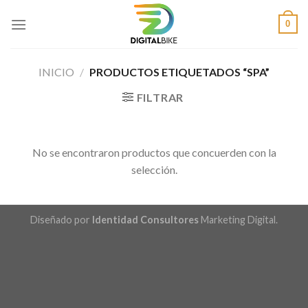
Saltar
0
al
contenido
INICIO
/
PRODUCTOS ETIQUETADOS “SPA”
FILTRAR
No se encontraron productos que concuerden con la
selección.
Diseñado por
Identidad Consultores
Marketing Digital.