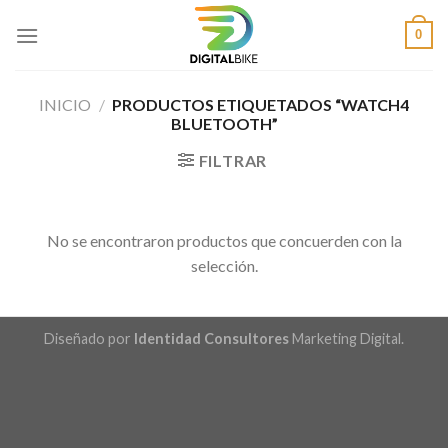
Saltar
0
al
contenido
INICIO
/
PRODUCTOS ETIQUETADOS “WATCH4
BLUETOOTH”
FILTRAR
No se encontraron productos que concuerden con la
selección.
Diseñado por
Identidad Consultores
Marketing Digital.