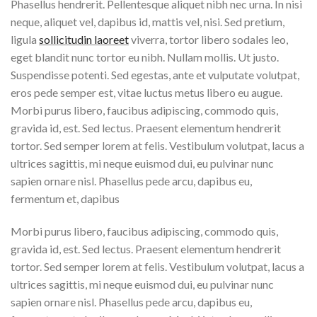
Phasellus hendrerit. Pellentesque aliquet nibh nec urna. In nisi
neque, aliquet vel, dapibus id, mattis vel, nisi. Sed pretium,
ligula
sollicitudin laoreet
viverra, tortor libero sodales leo,
eget blandit nunc tortor eu nibh. Nullam mollis. Ut justo.
Suspendisse potenti. Sed egestas, ante et vulputate volutpat,
eros pede semper est, vitae luctus metus libero eu augue.
Morbi purus libero, faucibus adipiscing, commodo quis,
gravida id, est. Sed lectus. Praesent elementum hendrerit
tortor. Sed semper lorem at felis. Vestibulum volutpat, lacus a
ultrices sagittis, mi neque euismod dui, eu pulvinar nunc
sapien ornare nisl. Phasellus pede arcu, dapibus eu,
fermentum et, dapibus
Morbi purus libero, faucibus adipiscing, commodo quis,
gravida id, est. Sed lectus. Praesent elementum hendrerit
tortor. Sed semper lorem at felis. Vestibulum volutpat, lacus a
ultrices sagittis, mi neque euismod dui, eu pulvinar nunc
sapien ornare nisl. Phasellus pede arcu, dapibus eu,