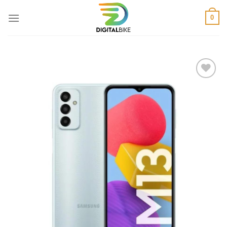
Saltar
0
al
contenido
Añadir a
favoritos