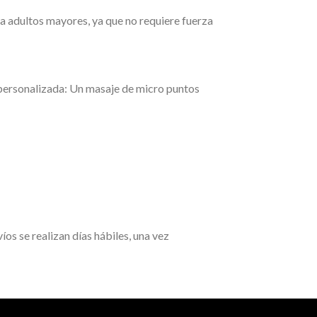
ara adultos mayores, ya que no requiere fuerza
personalizada: Un masaje de micro puntos
os se realizan días hábiles, una vez