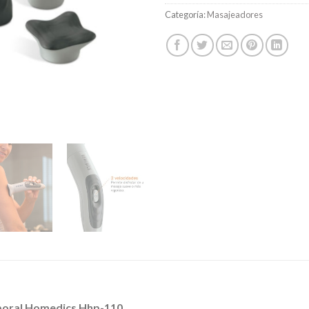
Categoría:
Masajeadores
poral Homedics Hhp-110