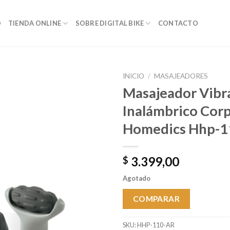
O
TIENDA ONLINE
SOBRE DIGITAL BIKE
CONTACTO
INICIO
/
MASAJEADORES
Masajeador Vibr
Inalámbrico Corp
Añadir a
Homedics Hhp-1
favoritos
3.399,00
$
Agotado
COMPARAR
SKU:
HHP-110-AR