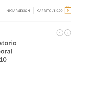
0
INICIAR SESIÓN
CARRITO /
$
0,00
atorio
oral
10