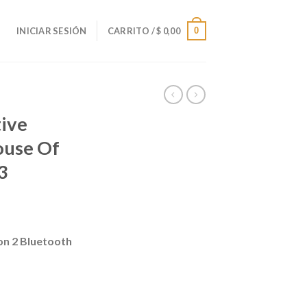
0
INICIAR SESIÓN
CARRITO /
$
0,00
tive
ouse Of
3
ion 2 Bluetooth