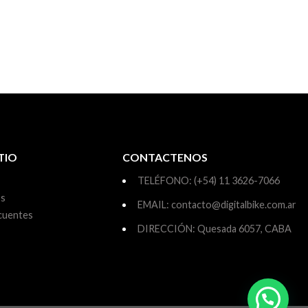
TIO
CONTACTENOS
TELÉFONO: (+54) 11 3626-7066
os
EMAIL: contacto@digitalbike.com.ar
cuentes
DIRECCIÓN: Quesada 6057, CABA