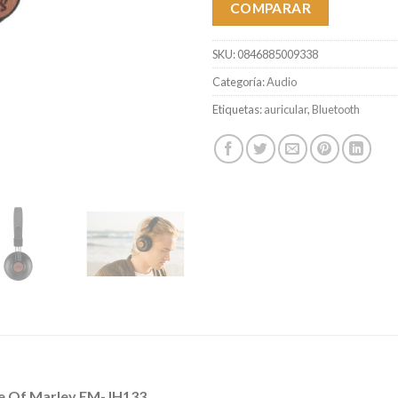
COMPARAR
SKU:
0846885009338
Categoría:
Audio
Etiquetas:
auricular
,
Bluetooth
use Of Marley EM-JH133