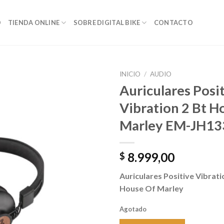
O
TIENDA ONLINE
SOBRE DIGITAL BIKE
CONTACTO
INICIO
/
AUDIO
Auriculares Posi
Vibration 2 Bt H
Añadir a
Marley EM-JH13
favoritos
8.999,00
$
Auriculares Positive Vibrat
House Of Marley
Agotado