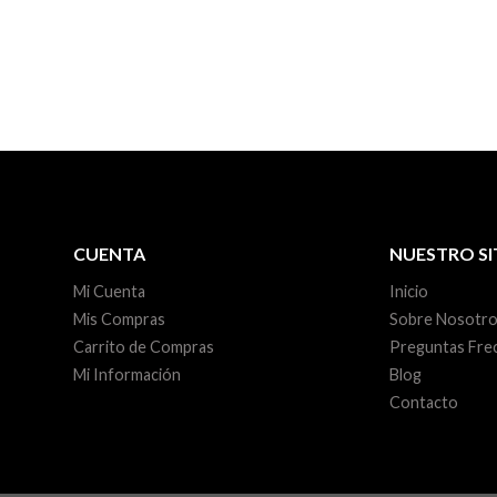
CUENTA
NUESTRO SI
Mi Cuenta
Inicio
Mis Compras
Sobre Nosotr
Carrito de Compras
Preguntas Fre
Mi Información
Blog
Contacto