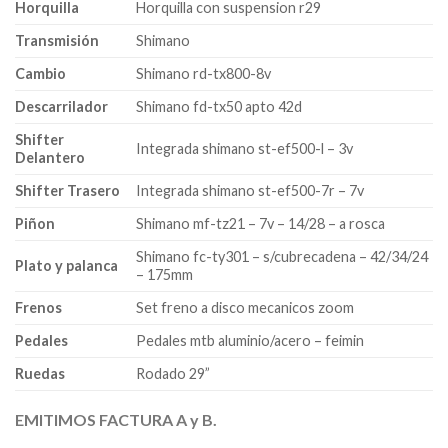
Horquilla
Horquilla con suspension r29
Transmisión
Shimano
Cambio
Shimano rd-tx800-8v
Descarrilador
Shimano fd-tx50 apto 42d
Shifter
Integrada shimano st-ef500-l – 3v
Delantero
Shifter Trasero
Integrada shimano st-ef500-7r – 7v
Piñon
Shimano mf-tz21 – 7v – 14/28 – a rosca
Shimano fc-ty301 – s/cubrecadena – 42/34/24
Plato y palanca
– 175mm
Frenos
Set freno a disco mecanicos zoom
Pedales
Pedales mtb aluminio/acero – feimin
Ruedas
Rodado 29”
EMITIMOS FACTURA A y B.