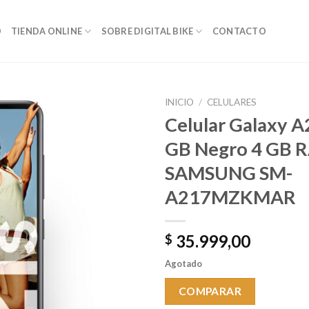
O
TIENDA ONLINE
SOBRE DIGITAL BIKE
CONTACTO
INICIO
/
CELULARES
Celular Galaxy A
GB Negro 4 GB 
Añadir a
SAMSUNG SM-
favoritos
A217MZKMAR
35.999,00
$
Agotado
COMPARAR