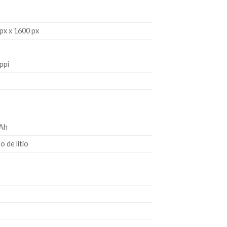
“
px x 1600 px
ppi
Ah
o de litio