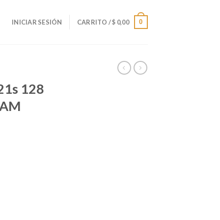
0
INICIAR SESIÓN
CARRITO /
$
0,00
21s 128
RAM