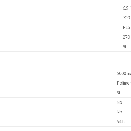
6.5 
720 
PLS
270 
Sí
5000 m
Polímer
Sí
No
No
54 h