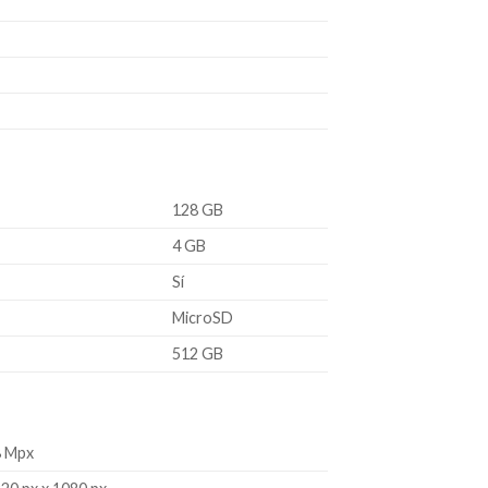
128 GB
4 GB
Sí
MicroSD
512 GB
8 Mpx