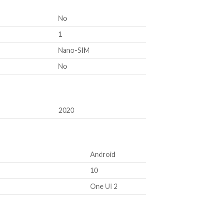
No
1
Nano-SIM
No
2020
Android
10
One UI 2