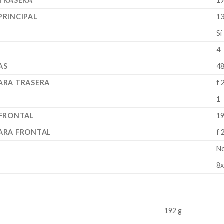
 TRASERA
19
PRINCIPAL
1
Sí
4
AS
48
ARA TRASERA
f 
1
 FRONTAL
19
ARA FRONTAL
f 
N
8
192 g